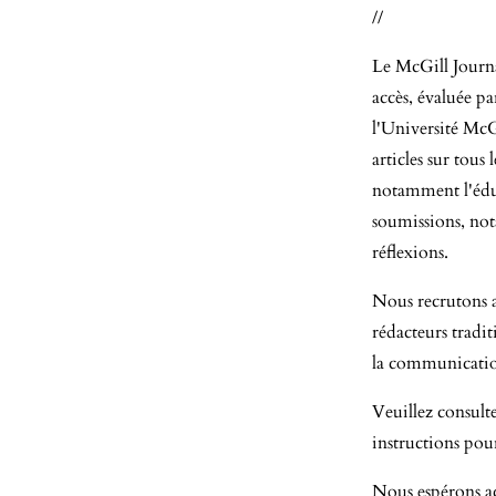
//
Le McGill Journa
accès, évaluée pa
l'Université McGi
articles sur tous
notamment l'éduc
soumissions, not
réflexions.
Nous recrutons 
rédacteurs tradit
la communication
Veuillez consult
instructions pou
Nous espérons ac