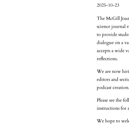
2025-10-23
The McGill Journ
science journal 
to provide stude
dialogue on a va
accepts a wide va
reflections.
We are now hirin
editors and sect
podcast creation
Please see the f
instructions for
We hope to welc