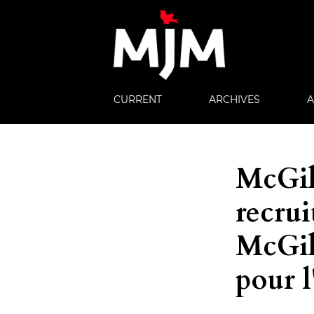
CURRENT
ARCHIVES
McGill
recrui
McGil
pour 