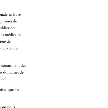
nale en libre
diplômés de
ublier des
ons médicales,
iété de
riaux et des
x, notamment des
 les domaines de
es !
insi que les
nous nous