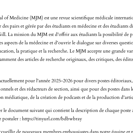
l of Medicine (MJM) est une revue scientifique médicale internatio
r des pairs et gérée par des étudiants en médecine et des étudiants 
ll. La mission du MJM est d'offrir aux étudiants la possibilité de p
 les aspects de la médecine et d'ouvrir le dialogue sur diverses questi
ation, la pratique et la recherche. Le MJM accepte une grande var
amment des articles de recherche originaux, des critiques, des édito
actuellement pour l'année 2025-2026 pour divers postes éditoriau
ionnels et des rédacteurs de section, ainsi que pour des postes dans
 médiatique, de la création de podcasts et de la production d'articl
er le document suivant qui contient la description de chaque poste a
r postuler :
https://tinyurl.com/bdbwbray
cueillir de nouveaux membres enthousiastes dans notre équipe et 