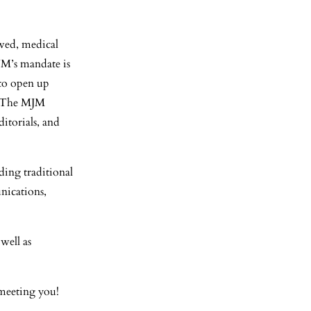
ewed, medical
JM’s mandate is
 to open up
h. The MJM
ditorials, and
ding traditional
nications,
well as
meeting you!