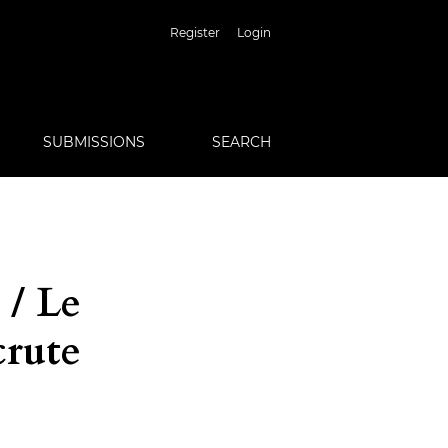
Register
Login
SUBMISSIONS
SEARCH
 / Le
crute